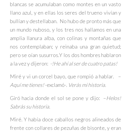
blancas se acumulaban como montes en un vasto
llano azul, y en ellas los seres del trueno vivían y
bullían y destellaban. No hubo de pronto más que
un mundo nuboso, y los tres nos hallamos en una
amplia llanura alba, con colinas y montañas que
nos contemplaban; y reinaba una gran quietud;
pero se oían susurros.Y los dos hombres hablaron
a la vez y dijeron:
-!He ahí al ser de cuatro patas!
Miré y vi un corcel bayo, que rompió a hablar. –
Aquí me tienes!
-exclamó-.
Verás mi historia.
Giró hacia donde el sol se pone y dijo: –
Helos!
Sabrás su historia.
Miré. Y había doce caballos negros alineados de
frente con collares de pezuñas de bisonte, y eran