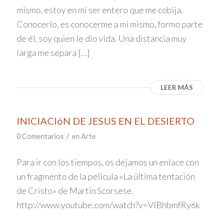
mismo, estoy en mí ser entero que me cobija.
Conocerlo, es conocerme a mi mismo, formo parte
de él, soy quien le dio vida. Una distancia muy
larga me separa […]
LEER MÁS
INICIACIóN DE JESUS EN EL DESIERTO
/
0 Comentarios
en
Arte
Para ir con los tiempos, os dejamos un enlace con
un fragmento de la pelicula «La última tentación
de Cristo» de Martin Scorsese.
http://www.youtube.com/watch?v=VlBhbmfRy6k