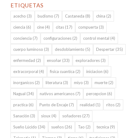
ETIQUETAS
acecho
(3)
budismo
(7)
Castaneda
(8)
china
(2)
ciencia
(6)
cine
(4)
citas
(17)
compuerta
(3)
conciencia
(7)
configuraciones
(2)
control mental
(4)
cuerpo luminoso
(3)
desdoblamiento
(5)
Despertar
(35)
enfermedad
(2)
ensoñar
(33)
exploradores
(3)
extracorporal
(4)
fisica cuantica
(2)
iniciacion
(6)
inorganicos
(2)
literatura
(3)
miyo
(3)
muerte
(2)
Nagual
(34)
nativos americanos
(7)
percepcion
(6)
practica
(6)
Punto de Encaje
(7)
realidad
(1)
ritos
(2)
Sanación
(3)
sioux
(4)
soñadores
(27)
Sueño Lúcido
(34)
sueños
(26)
Tao
(2)
tecnica
(9)