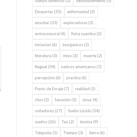
cuerpo luminoso
(3)
desdoblamiento
(5)
Despertar
(35)
enfermedad
(2)
ensoñar
(33)
exploradores
(3)
extracorporal
(4)
fisica cuantica
(2)
iniciacion
(6)
inorganicos
(2)
literatura
(3)
miyo
(3)
muerte
(2)
Nagual
(34)
nativos americanos
(7)
percepcion
(6)
practica
(6)
Punto de Encaje
(7)
realidad
(1)
ritos
(2)
Sanación
(3)
sioux
(4)
soñadores
(27)
Sueño Lúcido
(34)
sueños
(26)
Tao
(2)
tecnica
(9)
Telepatia
(1)
Tiempo
(3)
tierra
(6)