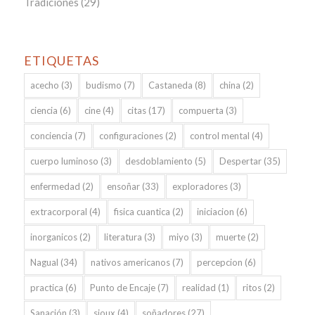
Tradiciones
(29)
ETIQUETAS
acecho
(3)
budismo
(7)
Castaneda
(8)
china
(2)
ciencia
(6)
cine
(4)
citas
(17)
compuerta
(3)
conciencia
(7)
configuraciones
(2)
control mental
(4)
cuerpo luminoso
(3)
desdoblamiento
(5)
Despertar
(35)
enfermedad
(2)
ensoñar
(33)
exploradores
(3)
extracorporal
(4)
fisica cuantica
(2)
iniciacion
(6)
inorganicos
(2)
literatura
(3)
miyo
(3)
muerte
(2)
Nagual
(34)
nativos americanos
(7)
percepcion
(6)
practica
(6)
Punto de Encaje
(7)
realidad
(1)
ritos
(2)
Sanación
(3)
sioux
(4)
soñadores
(27)