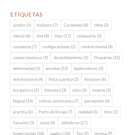
ETIQUETAS
acecho
(3)
budismo
(7)
Castaneda
(8)
china
(2)
ciencia
(6)
cine
(4)
citas
(17)
compuerta
(3)
conciencia
(7)
configuraciones
(2)
control mental
(4)
cuerpo luminoso
(3)
desdoblamiento
(5)
Despertar
(35)
enfermedad
(2)
ensoñar
(33)
exploradores
(3)
extracorporal
(4)
fisica cuantica
(2)
iniciacion
(6)
inorganicos
(2)
literatura
(3)
miyo
(3)
muerte
(2)
Nagual
(34)
nativos americanos
(7)
percepcion
(6)
practica
(6)
Punto de Encaje
(7)
realidad
(1)
ritos
(2)
Sanación
(3)
sioux
(4)
soñadores
(27)
Sueño Lúcido
(34)
sueños
(26)
Tao
(2)
tecnica
(9)