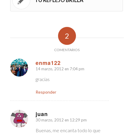
TU REFLEJO BRILLA
2
COMENTARIOS
enma122
14 marzo, 2012 en 7:04 pm
Dice:
gracías
Responder
juan
30 marzo, 2012 en 12:29 pm
Dice:
Buenas, me encanta todo lo que